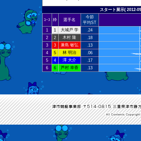
スタート展示( 2012-09-
今節
ｺｰｽ
枠
選手名
平均ST
大城戸 学
1
1
.24
木村 隆
2
2
.18
兼島 敏弘
3
3
.13
林 明治
4
5
.06
澤 大介
5
4
.17
芦村 幸香
6
6
.13