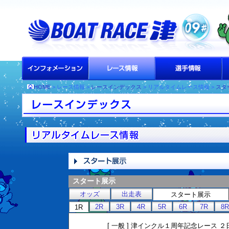
HOME
> レース情報 >
レースインデックス
> リアルタイムレース情報 >
スタ
スタート展示
オッズ
出走表
スタート展示
2R
3R
4R
5R
6R
7R
8R
1R
[ 一般 ] 津インクル１周年記念レー