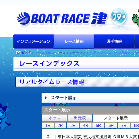
HOME
> レース情報 >
レースインデックス
> リアルタイムレース情報 >
スタ
スタート展示
オッズ
出走表
スタート展示
1R
2R
3R
4R
5R
6R
7R
8R
[ ＧⅢ ] 東日本大震災 被災地支援競走 ＧⅢＭＢ大賞