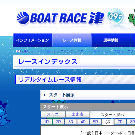
HOME
> レース情報 >
レースインデックス
> リアルタイムレース情報 >
スタ
スタート展示
オッズ
出走表
スタート展示
1R
2R
3R
4R
5R
7R
8R
6R
[ 一般 ] 日本トーター杯 ３日