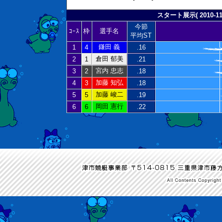
スタート展示( 2010-11-
今節
ｺｰｽ
枠
選手名
平均ST
鎌田 義
1
4
.16
倉田 郁美
2
1
.21
宮内 忠志
3
2
.18
加藤 知弘
4
3
.18
加藤 峻二
5
5
.19
岡田 憲行
6
6
.22