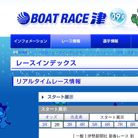
HOME
> レース情報 >
レースインデックス
> リアルタイムレース情報 >
スター
スタート展示
オッズ
出走表
スタート展示
1R
3R
4R
5R
6R
7R
8R
2R
[ 一般 ] 伊勢新聞社 新春レース 初