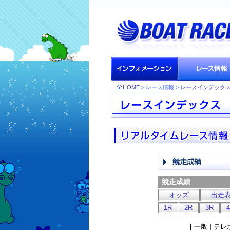
HOME
> レース情報 >
レースインデック
競走成績
オッズ
出走
1R
2R
3R
[ 一般 ]