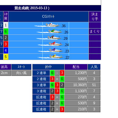
競走成績( 2015-03-13 )
ｽﾀ
決ま
ｽ
CGｽﾘｯﾄ
展
ﾑ
り手
"2
1
.36
まくり
"7
6
.26
"5
2
.29
"7
3
.24
4
.23
5
.22
波高
ｽﾀｰﾄ
的中
配当
人気
2cm
向い風
２連単
6
-
3
1,230円
4
２連複
3
=
6
500円
3
３連単
6
3
2
10,360円
51
３連複
2
3
6
1,130円
7
拡連複
3
=
6
270円
4
拡連複
2
=
6
530円
9
拡連複
2
=
3
210円
3