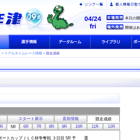
04/24
本日の開
fri
開催はあ
ス
> リアルタイムレース情報 >
競走成績
表
スタート展示
直前情報
競走成績
4R
6R
7R
8R
9R
10R
11R
12R
5R
 テレボートカップＪＬＣ杯争奪戦 ３日目 5R 予 選