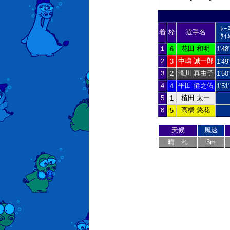
ﾚｰ
着
枠
選手名
ﾀｲ
１
花田 和明
6
1'48
２
中嶋 誠一郎
3
1'49
３
滝川 真由子
2
1'50
４
平田 健之佑
4
1'51
５
植田 太一
1
６
高橋 悠花
5
天候
風速
晴 れ
3m