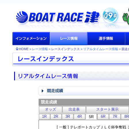
HOME
> レース情報 >
レースインデックス
> リアルタイムレース情報 >
競走
競走成績
オッズ
出走表
スタート展示
1R
2R
3R
4R
6R
7R
8R
5R
[ 一般 ] テレボートカップＪＬＣ杯争