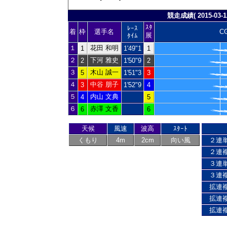
競走成績( 2015-03-12
ｽﾀ
ﾚｰｽ
着
枠
選手名
C
展
ﾀｲﾑ
１
花田 和明
1
1'49"1
1
２
下河 雅史
2
1'50"9
2
３
木山 誠一
5
1'51"3
3
４
中谷 朋子
3
1'52"9
4
５
内山 文典
4
5
６
赤澤 文香
6
6
天候
風速
波高
ｽﾀｰﾄ
くもり
4m
2cm
向い風
２連
２連
３連
３連
拡連
拡連
拡連