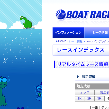
HOME
> レース情報 >
レースインデック
競走成績
オッズ
出走
1R
2R
3R
[ 一般 ]