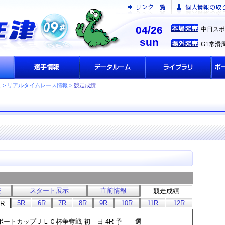
04/26
中日スポ
sun
G1常滑
ス
> リアルタイムレース情報 >
競走成績
表
スタート展示
直前情報
競走成績
5R
6R
7R
8R
9R
10R
11R
12R
4R
 テレボートカップＪＬＣ杯争奪戦 初 日 4R 予 選