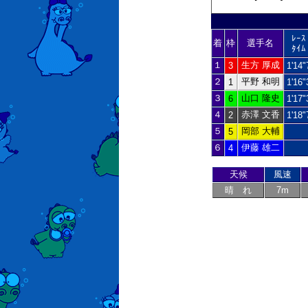
ﾚｰｽ
着
枠
選手名
ﾀｲﾑ
１
生方 厚成
3
1'14"
２
平野 和明
1
1'16"
３
山口 隆史
6
1'17"
４
赤澤 文香
2
1'18"
５
岡部 大輔
5
６
伊藤 雄二
4
天候
風速
晴 れ
7m