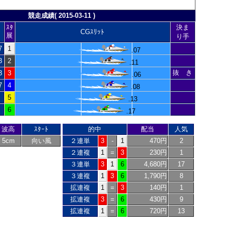
競走成績( 2015-03-11 )
ｽﾀ
決ま
CGｽﾘｯﾄ
展
り手
7
1
.07
3
2
.11
抜 き
3
3
.06
7
4
.08
5
.13
6
.17
波高
ｽﾀｰﾄ
的中
配当
人気
5cm
向い風
２連単
3
-
1
470円
2
２連複
1
=
3
230円
1
３連単
3
1
6
4,680円
17
３連複
1
3
6
1,790円
8
拡連複
1
=
3
140円
1
拡連複
3
=
6
430円
9
拡連複
1
=
6
720円
13