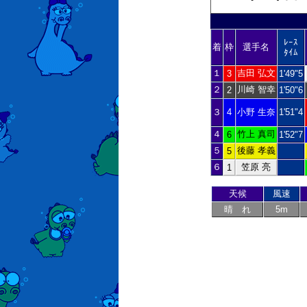
ﾚｰｽ
着
枠
選手名
ﾀｲﾑ
１
吉田 弘文
3
1'49"5
２
川崎 智幸
2
1'50"6
３
4
小野 生奈
1'51"4
４
竹上 真司
6
1'52"7
５
後藤 孝義
5
６
笠原 亮
1
天候
風速
晴 れ
5m