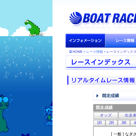
HOME
> レース情報 >
レースインデック
競走成績
オッズ
出走
1R
2R
3R
[ 一般 ] 