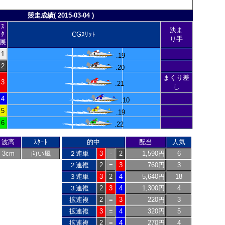
競走成績( 2015-03-04 )
ｽ
決ま
ﾀ
CGｽﾘｯﾄ
り手
展
1
.19
2
.20
まくり差
3
.21
し
4
.10
5
.19
6
.22
波高
ｽﾀｰﾄ
的中
配当
人気
3cm
向い風
２連単
3
-
2
1,590円
6
２連複
2
=
3
760円
3
３連単
3
2
4
5,640円
18
３連複
2
3
4
1,300円
4
拡連複
2
=
3
220円
3
拡連複
3
=
4
320円
5
拡連複
2
=
4
270円
4