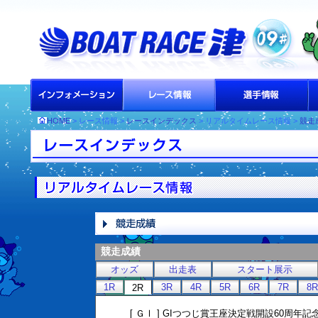
HOME
> レース情報 >
レースインデックス
> リアルタイムレース情報 >
競走
競走成績
オッズ
出走表
スタート展示
1R
3R
4R
5R
6R
7R
8R
2R
[ ＧⅠ ] GIつつじ賞王座決定戦開設60周