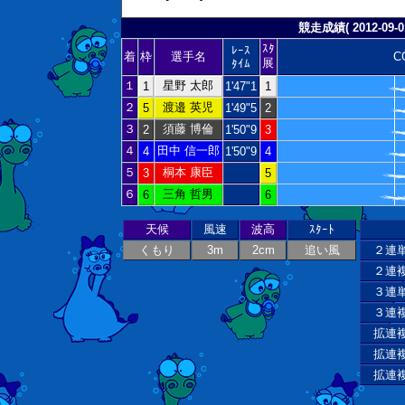
競走成績( 2012-09-01
ｽﾀ
ﾚｰｽ
着
枠
選手名
C
展
ﾀｲﾑ
１
星野 太郎
1
1'47"1
1
２
渡邉 英児
5
1'49"5
2
３
須藤 博倫
2
1'50"9
3
４
田中 信一郎
4
1'50"9
4
５
桐本 康臣
3
5
６
三角 哲男
6
6
天候
風速
波高
ｽﾀｰﾄ
くもり
3m
2cm
追い風
２連
２連
３連
３連
拡連
拡連
拡連