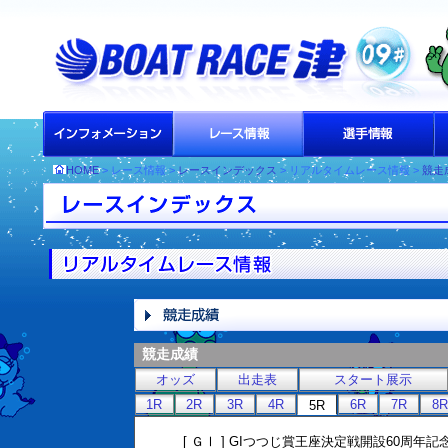
HOME
> レース情報 >
レースインデックス
> リアルタイムレース情報 >
競走
競走成績
オッズ
出走表
スタート展示
1R
2R
3R
4R
6R
7R
8R
5R
[ ＧⅠ ] GIつつじ賞王座決定戦開設60周