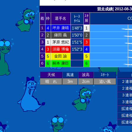
競走成績( 2012-08-30
ｽﾀ
ﾚｰｽ
着
枠
選手名
C
展
ﾀｲﾑ
１
坪井 康晴
4
1'48"3
1
２
鎌田 義
2
1'50"0
2
３
茅原 悠紀
1
1'51"5
3
４
須藤 博倫
3
1'52"3
4
５
金田 諭
5
5
６
桐本 康臣
6
6
天候
風速
波高
ｽﾀｰﾄ
晴 れ
3m
2cm
追い風
２連
２連
３連
３連
拡連
拡連
拡連