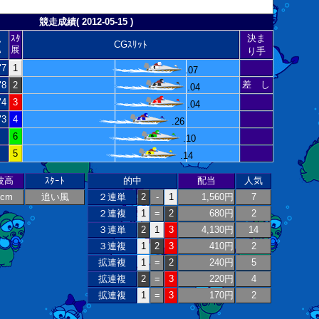
競走成績( 2012-05-15 )
ｽﾀ
決ま
ｽ
CGｽﾘｯﾄ
展
ﾑ
り手
"7
1
.07
差 し
"8
2
.04
"4
3
.04
"3
4
.26
6
.10
5
.14
波高
ｽﾀｰﾄ
的中
配当
人気
2cm
追い風
２連単
2
-
1
1,560円
7
２連複
1
=
2
680円
2
３連単
2
1
3
4,130円
14
３連複
1
2
3
410円
2
拡連複
1
=
2
240円
5
拡連複
2
=
3
220円
4
拡連複
1
=
3
170円
2