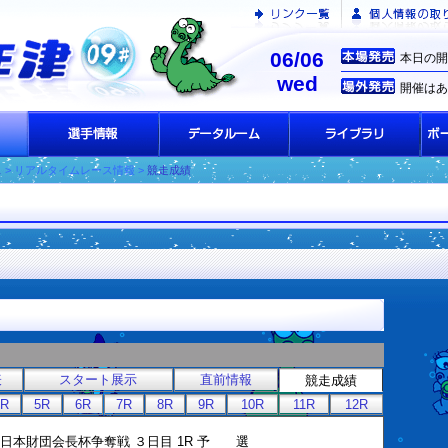
06/06
本日の開
wed
開催はあ
ス
> リアルタイムレース情報 >
競走成績
表
スタート展示
直前情報
競走成績
4R
5R
6R
7R
8R
9R
10R
11R
12R
般 ] 日本財団会長杯争奪戦 ３日目 1R 予 選