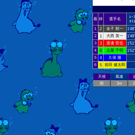
ﾚｰ
着
枠
選手名
ﾀｲ
１
金子 順一
2
1'48
２
大西 英一
1
1'49
３
渡邊 哲也
3
1'51
４
土屋 千明
6
1'52
５
久保 隆
4
６
前田 健太郎
5
天候
風速
雨
3m