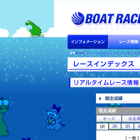
HOME
> レース情報 >
レースインデック
競走成績
オッズ
出走
2R
3R
1R
[ 一