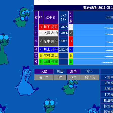
競走成績( 2011-05-14
ｽ
ﾚｰｽ
ﾀ
着
枠
選手名
CGｽ
ﾀｲﾑ
展
１
川下 晃司
3
1'46"5
1
２
入澤 友治
1
1'48"6
2
３
2
松本 庸平
1'50"1
3
４
川上 昇平
4
1'51"4
4
５
木村 浩士
5
5
６
山田 佑樹
6
6
天候
風速
波高
ｽﾀｰﾄ
晴 れ
5m
3cm
向い風
２連
２連
３連
３連
拡連
拡連
拡連