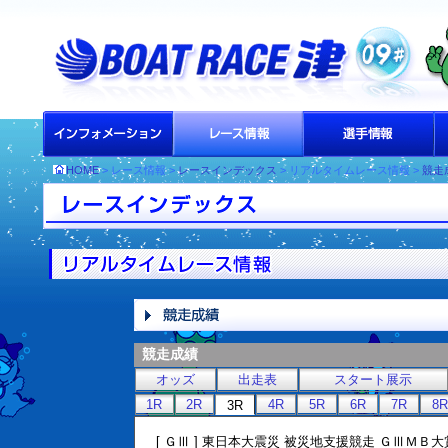
HOME
> レース情報 >
レースインデックス
> リアルタイムレース情報 >
競走
競走成績
オッズ
出走表
スタート展示
1R
2R
4R
5R
6R
7R
8R
3R
[ ＧⅢ ] 東日本大震災 被災地支援競走 ＧⅢＭＢ大