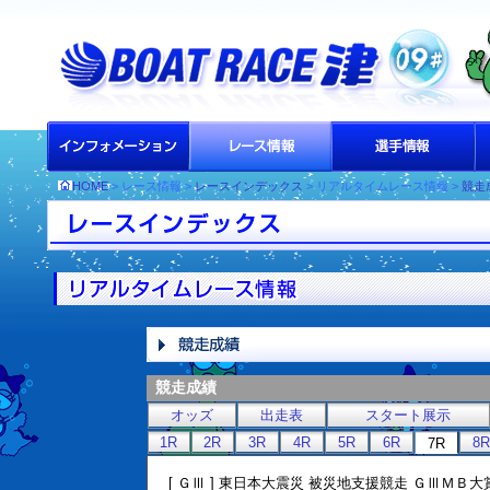
HOME
> レース情報 >
レースインデックス
> リアルタイムレース情報 >
競走
競走成績
オッズ
出走表
スタート展示
1R
2R
3R
4R
5R
6R
8R
7R
[ ＧⅢ ] 東日本大震災 被災地支援競走 ＧⅢＭＢ