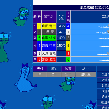
競走成績( 2011-05-12
ｽ
ﾚｰｽ
ﾀ
着
枠
選手名
CGｽ
ﾀｲﾑ
展
１
山田 竜一
5
1'46"2
4
２
山田 豊
2
1'47"5
1
３
山田 佑樹
6
1'49"4
2
４
4
新藤 哲三
1'50"9
5
５
入澤 友治
1
3
６
加藤 雅之
3
6
天候
風速
波高
ｽﾀｰﾄ
雨
2m
1cm
追い風
２連
２連
３連
３連
拡連
拡連
拡連