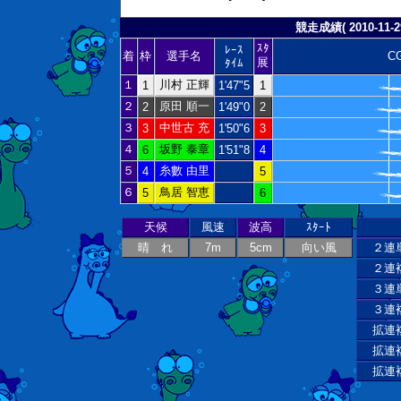
競走成績( 2010-11-29
ｽﾀ
ﾚｰｽ
着
枠
選手名
C
展
ﾀｲﾑ
１
川村 正輝
1
1'47"5
1
２
原田 順一
2
1'49"0
2
３
中世古 充
3
1'50"6
3
４
坂野 泰章
6
1'51"8
4
５
糸數 由里
4
5
６
鳥居 智恵
5
6
天候
風速
波高
ｽﾀｰﾄ
晴 れ
7m
5cm
向い風
２連
２連
３連
３連
拡連
拡連
拡連