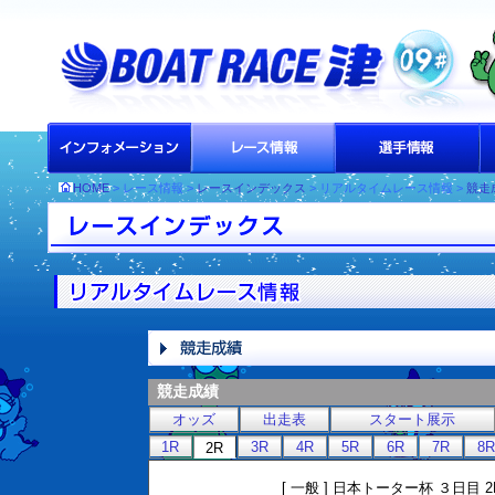
HOME
> レース情報 >
レースインデックス
> リアルタイムレース情報 >
競走
競走成績
オッズ
出走表
スタート展示
1R
3R
4R
5R
6R
7R
8R
2R
[ 一般 ] 日本トーター杯 ３日目 