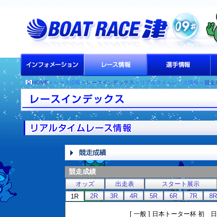
HOME
> レース情報 >
レースインデックス
> リアルタイムレース情報 >
競走
競走成績
オッズ
出走表
スタート展示
2R
3R
4R
5R
6R
7R
8R
1R
[ 一般 ] 日本トーター杯 初 