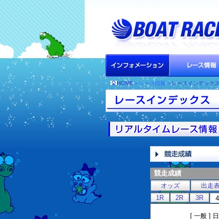
HOME
> レース情報 >
レースインデック
競走成績
オッズ
出走
1R
2R
3R
[ 一般 