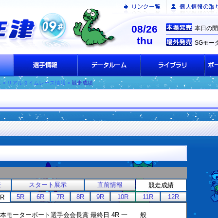
08/26
本日の開
thu
SGモー
ス
> リアルタイムレース情報 >
競走成績
表
スタート展示
直前情報
競走成績
5R
6R
7R
8R
9R
10R
11R
12R
4R
] 日本モーターボート選手会会長賞 最終日 4R 一 般