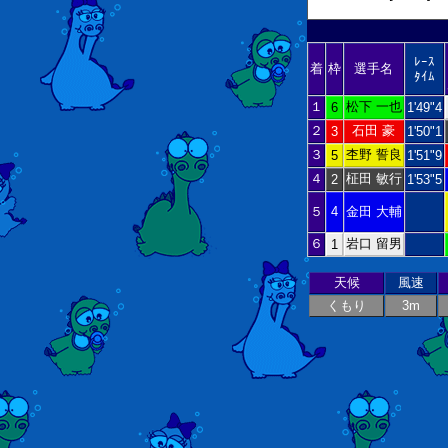
ﾚｰｽ
着
枠
選手名
ﾀｲﾑ
１
松下 一也
6
1'49"4
２
石田 豪
3
1'50"1
３
杢野 誓良
5
1'51"9
４
柾田 敏行
2
1'53"5
５
4
金田 大輔
６
岩口 留男
1
天候
風速
くもり
3m