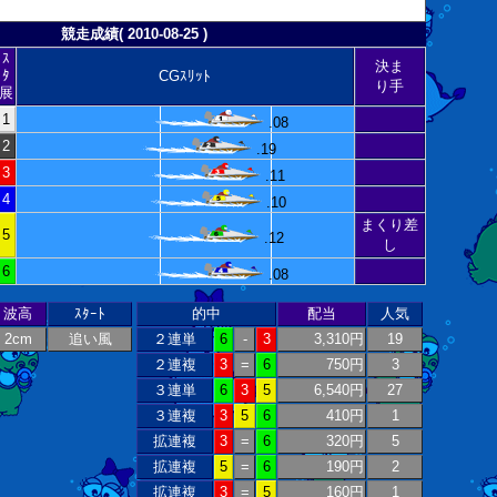
競走成績( 2010-08-25 )
ｽ
決ま
ﾀ
CGｽﾘｯﾄ
り手
展
1
.08
2
.19
3
.11
4
.10
まくり差
5
.12
し
6
.08
波高
ｽﾀｰﾄ
的中
配当
人気
2cm
追い風
２連単
6
-
3
3,310円
19
２連複
3
=
6
750円
3
３連単
6
3
5
6,540円
27
３連複
3
5
6
410円
1
拡連複
3
=
6
320円
5
拡連複
5
=
6
190円
2
拡連複
3
=
5
160円
1