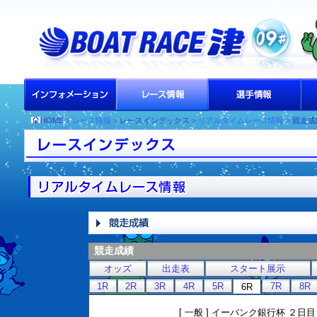
HOME
> レース情報 >
レースインデックス
> リアルタイムレース情報 >
競走成
競走成績
オッズ
出走表
スタート展示
1R
2R
3R
4R
5R
7R
8R
6R
[ 一般 ] イーバンク銀行杯 ２日