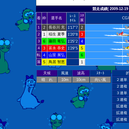
競走成績( 2009-12-19 
ｽﾀ
ﾚｰｽ
着
枠
選手名
CGｽ
展
ﾀｲﾑ
１
長谷川 充
2
1'17"7
2
２
稲生 夏季
1
1'20"8
3
３
藤田 竜弘
6
1'25"2
4
４
富永 恭史
3
1'29"5
5
転
山室 展弘
4
6
落
鳥居 智恵
5
1
天候
風速
波高
ｽﾀｰﾄ
晴 れ
10m
10cm
向い風
２連単
２連複
３連単
３連複
拡連複
拡連複
拡連複