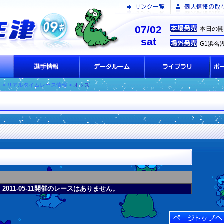
07/02
本日の開
sat
G1浜名
ス
> リアルタイムレース情報 >
オッズ
2011-05-11開催のレースはありません。