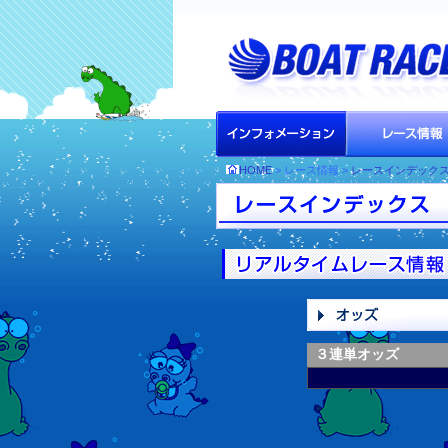
HOME
> レース情報 >
レースインデック
３連単オッズ