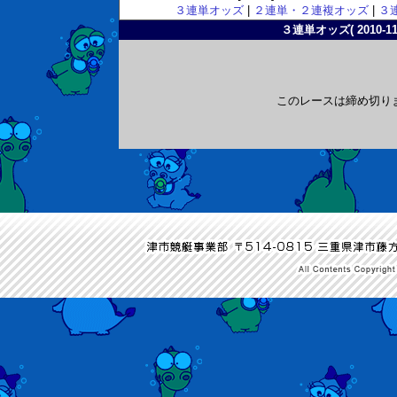
３連単オッズ
|
２連単・２連複オッズ
|
３
３連単オッズ( 2010-11-
このレースは締め切り