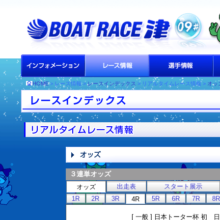
HOME
> レース情報 >
レースインデックス
> リアルタイムレース情報 >
オッ
３連単オッズ
出走表
スタート展示
オッズ
1R
2R
3R
5R
6R
7R
8R
4R
[ 一般 ] 日本トーター杯 初 