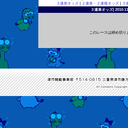
３連単オッズ
|
２連単・２連複オッズ
|
３
３連単オッズ( 2010-11-
このレースは締め切り