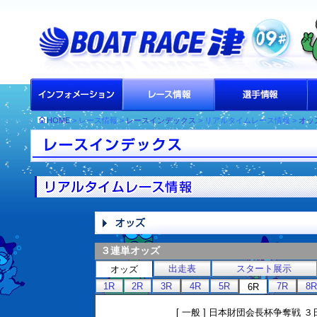
HOME
> レース情報 >
レースインデックス
> リアルタイムレース情報 >
オッ
３連単オッズ
出走表
スタート展示
オッズ
1R
2R
3R
4R
5R
7R
8R
6R
[ 一般 ] 日本財団会長杯争奪戦 