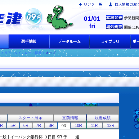
01/01
伊勢新聞
fri
開催はあ
ス
> リアルタイムレース情報 >
オッズ
表
スタート展示
直前情報
競走成績
4R
5R
6R
7R
8R
10R
11R
12R
9R
 一般 ] イーバンク銀行杯 ３日目 9R 予 選