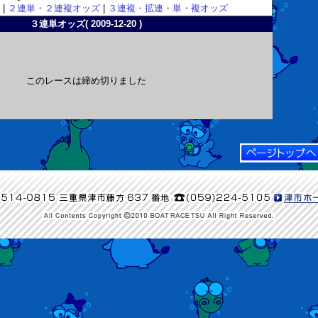
|
２連単・２連複オッズ
|
３連複・拡連・単・複オッズ
３連単オッズ( 2009-12-20 )
このレースは締め切りました