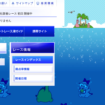
社新春レース 初日 開催中
りません