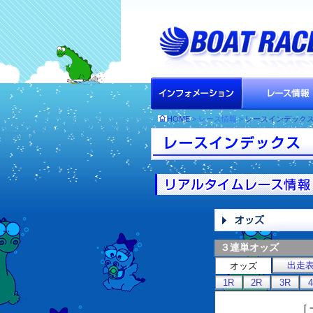
HOME
> レース情報 >
レースインデック
３連単オッズ
出走
オッズ
1R
2R
3R
[