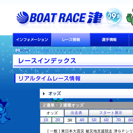
HOME
> レース情報 >
レースインデックス
> リアルタイムレース情報 >
オッ
２連単・２連複オッズ
出走表
スタート展示
オッズ
1R
2R
4R
5R
6R
7R
8R
3R
[ 一般 ] 東日本大震災 被災地支援競走 津ＧＰシ