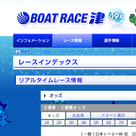
HOME
> レース情報 >
レースインデックス
> リアルタイムレース情報 >
オッ
２連単・２連複オッズ
出走表
スタート展示
オッズ
1R
2R
3R
4R
5R
6R
7R
8R
[ 一般 ] 日本トーター杯 初 