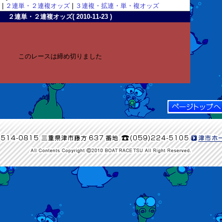
|
２連単・２連複オッズ
|
３連複・拡連・単・複オッズ
２連単・２連複オッズ( 2010-11-23 )
このレースは締め切りました