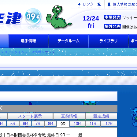
12/24
ツッキー
fri
開催はあ
ス
> リアルタイムレース情報 >
オッズ
ズ
表
スタート展示
直前情報
競走成績
4R
5R
6R
7R
8R
10R
11R
12R
9R
一般 ] 日本財団会長杯争奪戦 最終日 9R 一 般