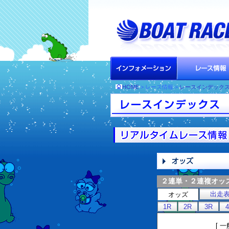
HOME
> レース情報 >
レースインデック
２連単・２連複オッ
出走
オッズ
1R
2R
3R
[ 