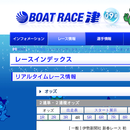
HOME
> レース情報 >
レースインデックス
> リアルタイムレース情報 >
オッズ
２連単・２連複オッズ
出走表
スタート展示
オッズ
1R
2R
3R
5R
6R
7R
8R
4R
[ 一般 ] 伊勢新聞社 新春レース 初