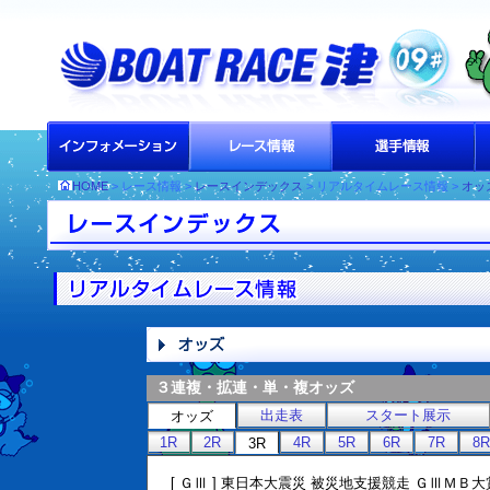
HOME
> レース情報 >
レースインデックス
> リアルタイムレース情報 >
オッ
３連複・拡連・単・複オッズ
出走表
スタート展示
オッズ
1R
2R
4R
5R
6R
7R
8R
3R
[ ＧⅢ ] 東日本大震災 被災地支援競走 ＧⅢＭＢ大