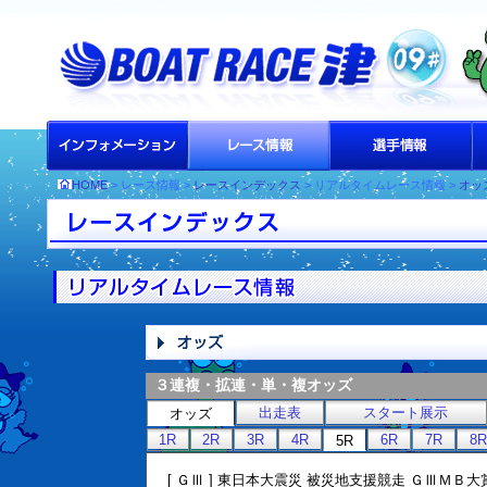
HOME
> レース情報 >
レースインデックス
> リアルタイムレース情報 >
オッ
３連複・拡連・単・複オッズ
出走表
スタート展示
オッズ
1R
2R
3R
4R
6R
7R
8R
5R
[ ＧⅢ ] 東日本大震災 被災地支援競走 ＧⅢＭＢ