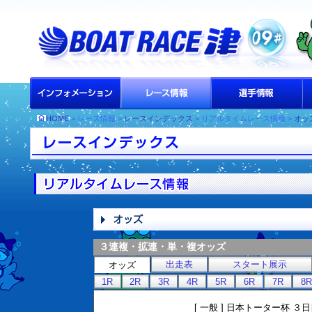
HOME
> レース情報 >
レースインデックス
> リアルタイムレース情報 >
オッ
３連複・拡連・単・複オッズ
出走表
スタート展示
オッズ
1R
2R
3R
4R
5R
6R
7R
8R
[ 一般 ] 日本トーター杯 ３日目