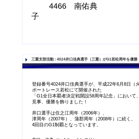
4466 南佑典 4
子
三重支部活動
:
4024井口佳典選手（三重）がG1若松周年を優勝
登録番号4024井口佳典選手が、平成22年6月8日（
ボートレース若松にて開催された
「G1全日本覇者決定戦開設58周年記念」において
見事、優勝を飾りました！
井口選手は住之江周年（2006年）、
津周年（2007年）、蒲郡周年（2008年）に続く、
4回目のG1制覇となっています。