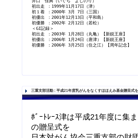
井口　佳典（いぐち　よしのり）
初出走 ：1999年11月17日（津）
初１着 ：2000年 3月 7日（三国）
初優出 ：2001年12月13日（平和島）
初優勝 ：2002年 2月12日（若松）
＜GI記録＞
初出走 ：2003年 1月28日（丸亀）【新鋭王座】
初優出 ：2006年 1月24日（唐津）【新鋭王座】
初優勝 ：2006年 3月25日（住之江）【周年記念】
三重支部活動
:
平成21年度乳がんをなくすほほえみ基金贈呈式
ﾎﾞｰﾄﾚｰｽ津は平成21年度に集ま
の贈呈式を
日本対がん協会三重支部の財