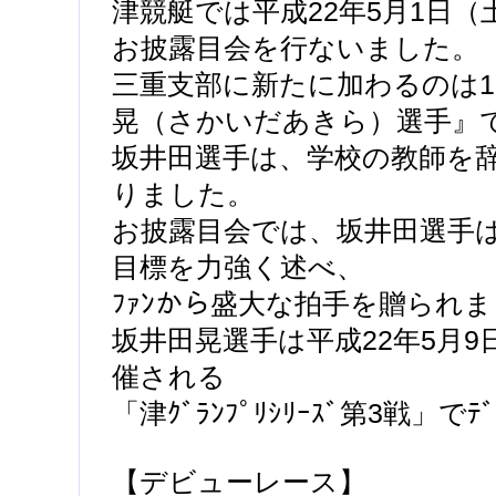
津競艇では平成22年5月1日
お披露目会を行ないました。
三重支部に新たに加わるのは10
晃（さかいだあきら）選手』
坂井田選手は、学校の教師を辞め
りました。
お披露目会では、坂井田選手
目標を力強く述べ、
ﾌｧﾝから盛大な拍手を贈られ
坂井田晃選手は平成22年5月
催される
「津ｸﾞﾗﾝﾌﾟﾘｼﾘｰｽﾞ第3戦」で
【デビューレース】