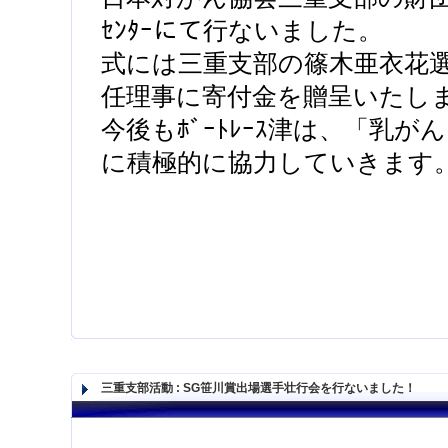
ｾﾝﾀｰにて行ないました。
式には三重支部の篠木亜衣花
任理事に寄付金を贈呈いたし
今後もﾎﾞｰﾄﾚｰｽ津は、「乳
に積極的に協力していきます
三重支部活動
:
SG笹川賞出場選手壮行会を行ないました！