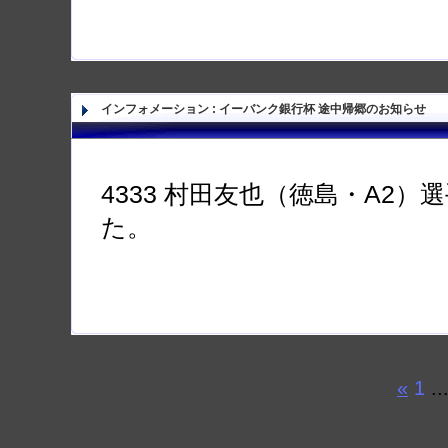
インフォメーション
:
イーバンク銀行杯 途中帰郷のお知らせ
4333 村田友也（徳島・A2
た。
«
1
..