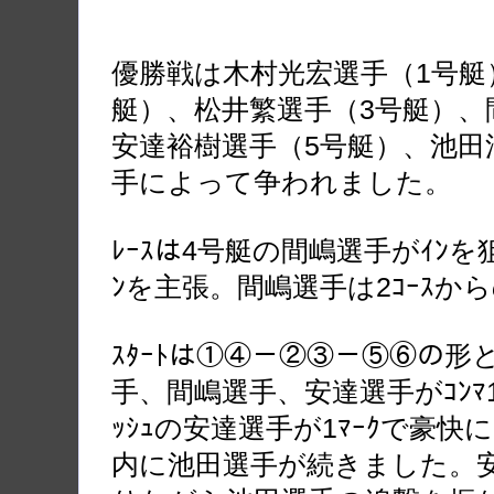
優勝戦は木村光宏選手（1号艇
艇）、松井繁選手（3号艇）、
安達裕樹選手（5号艇）、池田
手によって争われました。
ﾚｰｽは4号艇の間嶋選手がｲﾝ
ﾝを主張。間嶋選手は2ｺｰｽから
ｽﾀｰﾄは①④－②③－⑤⑥の
手、間嶋選手、安達選手がｺﾝﾏ12
ｯｼｭの安達選手が1ﾏｰｸで豪
内に池田選手が続きました。