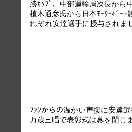
勝ｶｯﾌﾟ、中部運輸局次長から中
植木通彦氏から日本ﾓｰﾀｰﾎﾞｰﾄ
れぞれ安達選手に授与されま
ﾌｧﾝからの温かい声援に安達選手は
万歳三唱で表彰式は幕を閉じ