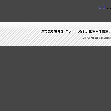
«
1
..