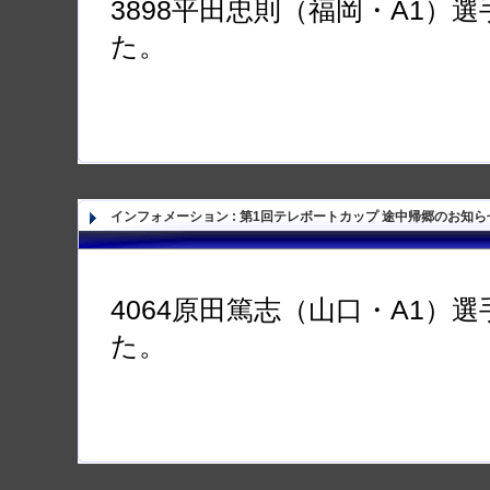
3898平田忠則（福岡・A1）
た。
インフォメーション
:
第1回テレボートカップ 途中帰郷のお知ら
4064原田篤志（山口・A1）
た。