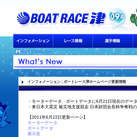
HOME
>
What's New
インフォメーション
: ボートレース津ホームページ更新情報
・モーターデータ、ボートデータに6月21日現在のデー
・東日本大震災 被災地支援競走 日本財団会長杯争奪戦
【2011年6月22日更新ページ】
モーターデータ
ボートデータ
展示室