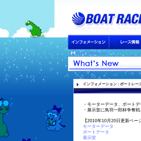
HOME
>
What's New
インフォメーション
: ボートレ
・モーターデータ、ボートデ
・展示室に鳥羽一郎杯争奪戦
【2010年10月20日更新ペー
モーターデータ
ボートデータ
展示室