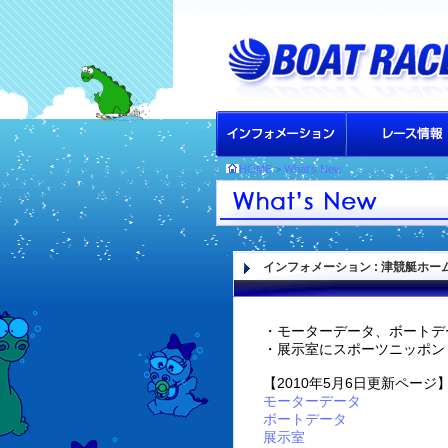
HOME
>
What's New
インフォメーション
: 津競艇ホー
・モーターデータ、ボートデ
・展示室にスポーツニッポン
【2010年5月6日更新ページ
モーターデータ
ボートデータ
展示室