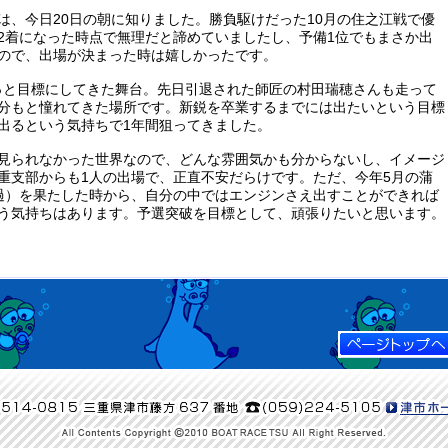
は、今日20日の朝に知りました。勝負駆けだった10月の住之江戦で優
2着になった時点で無理だと諦めていましたし、予備1位でもまさか出
ので、出場が決まった時は嬉しかったです。
っと目標にしてきた舞台。先日引退された師匠の村田瑞穂さんも走って
分もと憧れてきた場所です。新鋭を卒業するまでには出たいという目標
出るという気持ちで1年間狙ってきました。
見られなかった世界なので、どんな雰囲気かも分からないし、イメージ
重支部からも1人の出場で、正直不安だらけです。ただ、今年5月の蒲
過）を果たした時から、自分の中ではエンジンさえ出すことができれば
う気持ちはあります。予選突破を目標として、頑張りたいと思います。