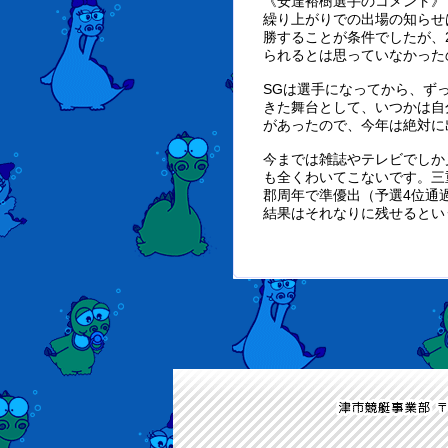
《安達裕樹選手のコメント》
繰り上がりでの出場の知らせ
勝することが条件でしたが、
られるとは思っていなかった
SGは選手になってから、ず
きた舞台として、いつかは自
があったので、今年は絶対に
今までは雑誌やテレビでしか
も全くわいてこないです。三
郡周年で準優出（予選4位通
結果はそれなりに残せるとい