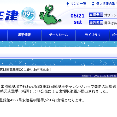
05/21
津グラン
sat
開催はあ
G第12回競艇王CCに繰り上がり出場！
投稿日時： 2009-11-20 17:56:26
より常滑競艇場で行われるSG第12回競艇王チャレンジカップ競走の出場選
号篠崎元志選手（福岡）より公傷による出場取消届が提出されました。
録第4227号安達裕樹選手がSG初出場となります。