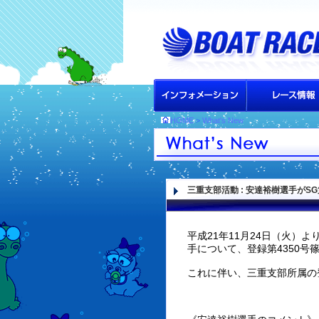
HOME
>
What's New
三重支部活動
: 安達裕樹選手がS
平成21年11月24日（火）
手について、登録第4350
これに伴い、三重支部所属の登