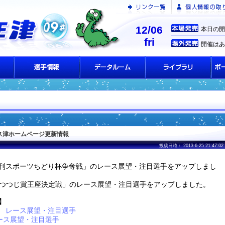
12/06
本日の開
fri
開催はあ
ース津ホームページ更新情報
投稿日時： 2013-6-25 21:47:02
刊スポーツちどり杯争奪戦」のレース展望・注目選手をアップしまし
Iつつじ賞王座決定戦」のレース展望・注目選手をアップしました。
】
 レース展望・注目選手
ース展望・注目選手