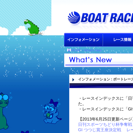
HOME
>
What's New
インフォメーション
: ボートレ
・レースインデックスに「日
た。
・レースインデックスに「G
【2013年6月25日更新ページ
日刊スポーツちどり杯争奪戦
GI つつじ賞王座決定戦 レ