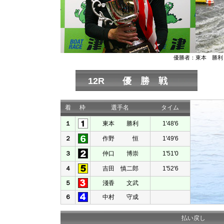
優勝者：東本 勝利
12R 優 勝 戦
着
枠
選手名
タイム
１
東本 勝利
1'48'6
２
作野 恒
1'49'6
３
仲口 博崇
1'51'0
４
吉田 慎二郎
1'52'6
５
淺香 文武
６
中村 守成
払い戻し