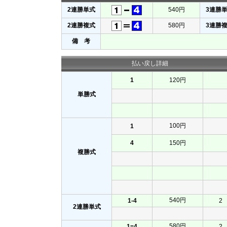
2連勝単式
540円
3連勝
2連勝複式
580円
3連勝
備 考
払い戻し詳細
1
120円
単勝式
100円
1
4
150円
複勝式
540円
1-4
2
2連勝単式
580円
1=4
2