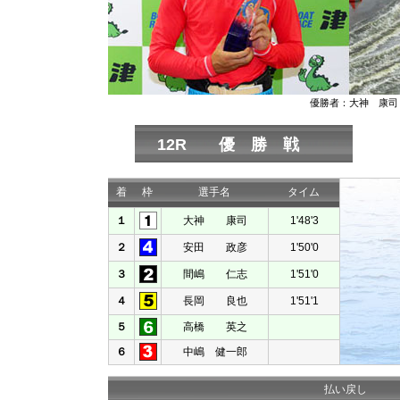
優勝者：大神 康司
12R 優 勝 戦
着
枠
選手名
タイム
１
大神 康司
1'48'3
２
安田 政彦
1'50'0
３
間嶋 仁志
1'51'0
４
長岡 良也
1'51'1
５
高橋 英之
６
中嶋 健一郎
払い戻し