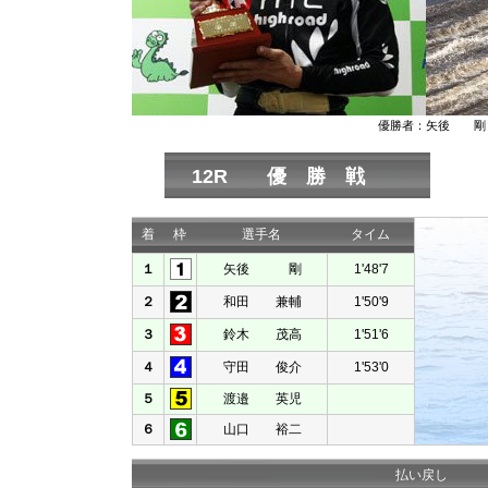
優勝者：矢後 剛
12R 優 勝 戦
着
枠
選手名
タイム
１
矢後 剛
1'48'7
２
和田 兼輔
1'50'9
３
鈴木 茂高
1'51'6
４
守田 俊介
1'53'0
５
渡邉 英児
６
山口 裕二
払い戻し