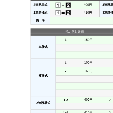
2連勝単式
400円
3連勝
2連勝複式
410円
3連勝
備 考
払い戻し詳細
1
150円
単勝式
100円
1
2
160円
複勝式
400円
1-2
2
2連勝単式
410円
1=2
2