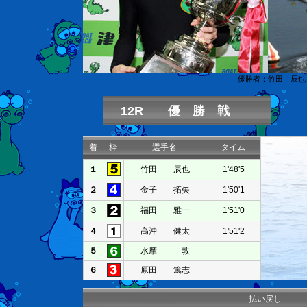
優勝者：竹田 辰也
12R 優 勝 戦
着
枠
選手名
タイム
１
竹田 辰也
1'48'5
２
金子 拓矢
1'50'1
３
福田 雅一
1'51'0
４
高沖 健太
1'51'2
５
水摩 敦
６
原田 篤志
払い戻し