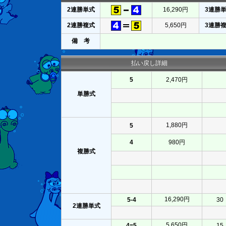
2連勝単式
16,290円
3連勝
2連勝複式
5,650円
3連勝
備 考
払い戻し詳細
5
2,470円
単勝式
1,880円
5
4
980円
複勝式
16,290円
5-4
30
2連勝単式
5,650円
4=5
15