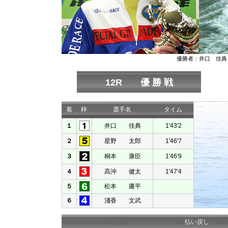
優勝者：井口 佳典
12R 優 勝 戦
着
枠
選手名
タイム
１
井口 佳典
1'43'2
２
星野 太郎
1'46'7
３
桐本 康臣
1'46'9
４
高沖 健太
1'47'4
５
松本 庸平
６
淺香 文武
払い戻し