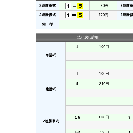
2連勝単式
680円
3連勝
2連勝複式
770円
3連勝
備 考
払い戻し詳細
1
100円
単勝式
100円
1
5
240円
複勝式
680円
1-5
3
2連勝単式
770円
1=5
4