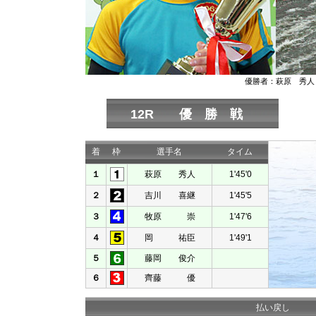
優勝者：萩原 秀人
12R 優 勝 戦
着
枠
選手名
タイム
１
萩原 秀人
1'45'0
２
吉川 喜継
1'45'5
３
牧原 崇
1'47'6
４
岡 祐臣
1'49'1
５
藤岡 俊介
６
齊藤 優
払い戻し