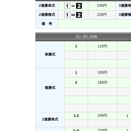
2連勝単式
240円
3連勝
2連勝複式
220円
3連勝
備 考
払い戻し詳細
1
110円
単勝式
100円
1
2
180円
複勝式
240円
1-2
1
2連勝単式
220円
1=2
1