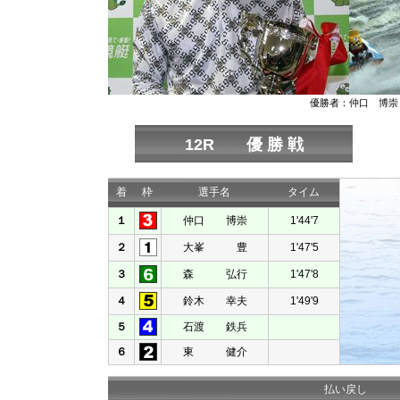
優勝者：仲口 博崇
12R 優 勝 戦
着
枠
選手名
タイム
１
仲口 博崇
1'44'7
２
大峯 豊
1'47'5
３
森 弘行
1'47'8
４
鈴木 幸夫
1'49'9
５
石渡 鉄兵
６
東 健介
払い戻し