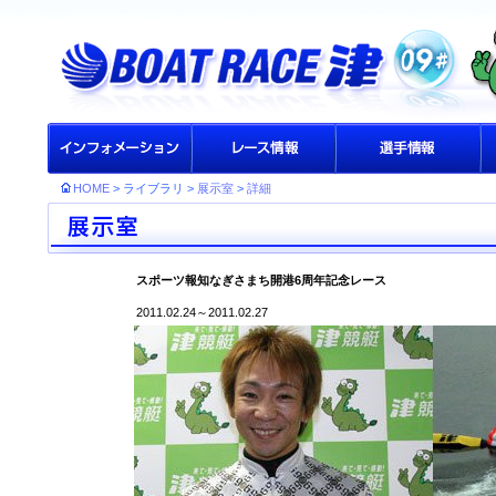
HOME
> ライブラリ >
展示室
>
詳細
スポーツ報知なぎさまち開港6周年記念レース
2011.02.24～2011.02.27