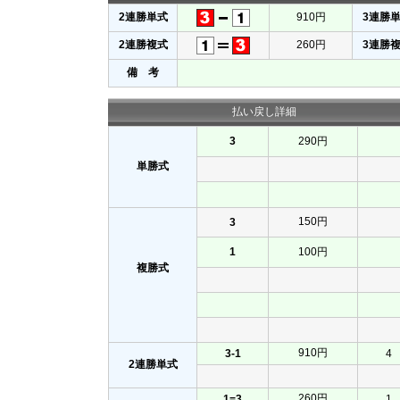
2連勝単式
910円
3連勝
2連勝複式
260円
3連勝
備 考
払い戻し詳細
3
290円
単勝式
150円
3
1
100円
複勝式
910円
3-1
4
2連勝単式
260円
1=3
1