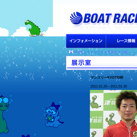
HOME
> ライブラリ >
展示室
>
詳細
マンスリーKYOTEI杯
2011.01.26～2011.01.30