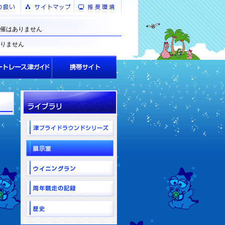
催はありません
りません