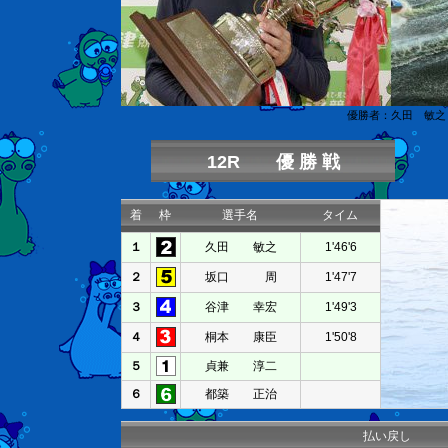
優勝者：久田 敏之
12R 優 勝 戦
着
枠
選手名
タイム
１
久田 敏之
1'46'6
２
坂口 周
1'47'7
３
谷津 幸宏
1'49'3
４
桐本 康臣
1'50'8
５
貞兼 淳二
６
都築 正治
払い戻し