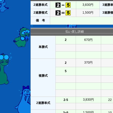
2連勝単式
3,830円
3連勝
2連勝複式
1,500円
3連勝
備 考
払い戻し詳細
2
670円
単勝式
370円
2
5
複勝式
3,830円
2-5
22
2連勝単式
1,500円
2=5
10