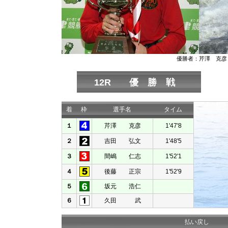
優勝者：芹澤 克彦
12R 優 勝 戦
着
枠
選手名
タイム
１
芹澤 克彦
1'47'8
２
吉田 弘文
1'48'5
３
間嶋 仁志
1'52'1
４
後藤 正宗
1'52'9
５
坂元 浩仁
６
久田 武
払い戻し