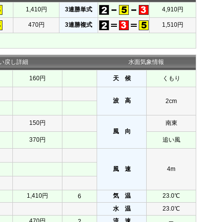
1,410円
3連勝単式
4,910円
470円
3連勝複式
1,510円
い戻し詳細
水面気象情報
160円
天 候
くもり
波 高
2cm
150円
南東
風 向
370円
追い風
風 速
4m
1,410円
気 温
23.0℃
6
水 温
23.0℃
470円
流 速
2
─