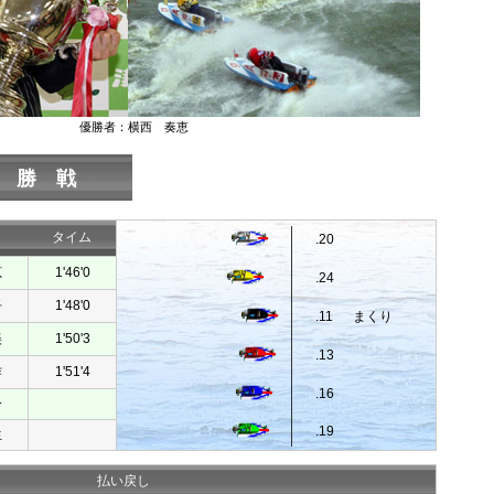
優勝者：横西 奏恵
優 勝 戦
タイム
.20
恵
1'46'0
.24
吾
1'48'0
.11
まくり
美
1'50'3
.13
作
1'51'4
.16
一
.19
生
払い戻し