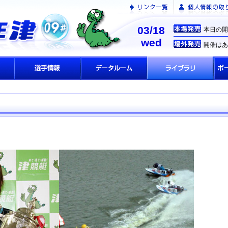
03/18
本日の開
wed
開催はあ