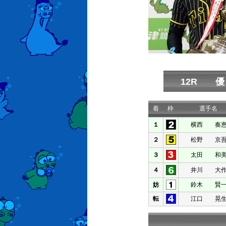
12R 
着
枠
選手名
１
横西 奏
２
松野 京
３
太田 和
４
井川 大
妨
鈴木 賢
転
江口 晃