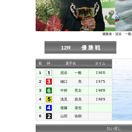
優勝者：泥谷 一毅
12R 優 勝 戦
着
枠
選手名
タイム
１
泥谷 一毅
1'46'0
２
樋口 亮
1'47'5
３
中村 亮太
1'48'8
４
浅見 昌克
1'48'9
５
後藤 道也
６
山田 佑樹
払い戻し