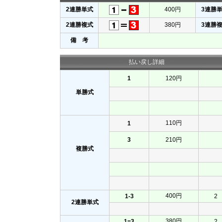
2連勝単式
400円
3連勝
2連勝複式
380円
3連勝
備 考
払い戻し詳細
1
120円
単勝式
110円
1
3
210円
複勝式
400円
1-3
2
2連勝単式
380円
1=3
2