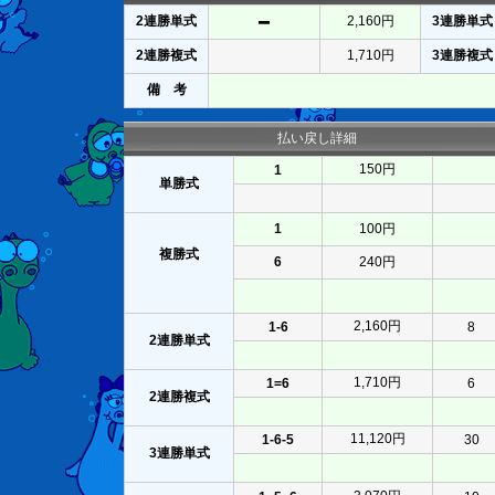
2連勝単式
2,160円
3連勝単式
2連勝複式
1,710円
3連勝複式
備 考
払い戻し詳細
150円
1
単勝式
1
100円
複勝式
6
240円
2,160円
1-6
8
2連勝単式
1,710円
1=6
6
2連勝複式
11,120円
1-6-5
30
3連勝単式