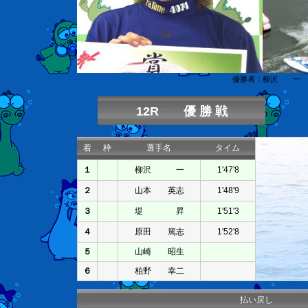
優勝者：柳沢 一
12R 優 勝 戦
着
枠
選手名
タイム
１
柳沢 一
1'47'8
２
山本 英志
1'48'9
３
堤 昇
1'51'3
４
原田 篤志
1'52'8
５
山崎 昭生
６
柏野 幸二
払い戻し